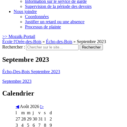
Information sur le service de garde
Supervision de la période des devoirs
Nous joindre
Coordonnées
Justifier un retard ou une absence
Processus de plainte
>> Mozaïk-Portail
École l'Orée-des-Bois
»
Écho-des-Bois
»
Septembre 2023
Rechercher :
Septembre 2023
Écho-Des-Bois Septembre 2023
Septembre 2023
Calendrier
◀
Août 2026
▷
l
m
m
j
v
s
d
27
28
29
30
31
1
2
3
4
5
6
7
8
9