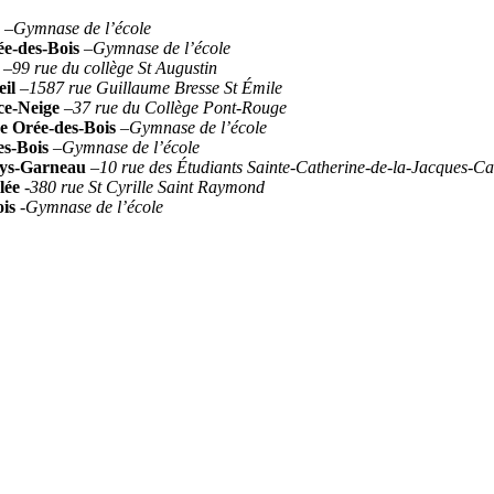
–
Gymnase de l’école
e-des-Bois
–
Gymnase de l’école
–
99 rue du collège St Augustin
il
–
1587 rue Guillaume Bresse St Émile
ce-Neige
–
37 rue du Collège Pont-Rouge
e Orée-des-Bois
–
Gymnase de l’école
es-Bois
–
Gymnase de l’école
nys-Garneau
–
10 rue des Étudiants Sainte-Catherine-de-la-Jacques-Ca
lée
-380 rue St Cyrille Saint Raymond
is
-Gymnase de l’école