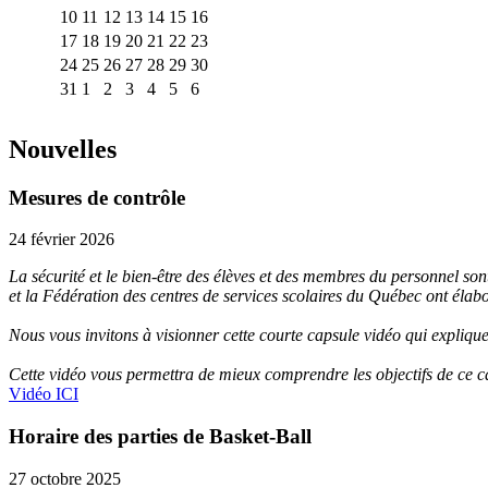
10
11
12
13
14
15
16
17
18
19
20
21
22
23
24
25
26
27
28
29
30
31
1
2
3
4
5
6
Nouvelles
Mesures de contrôle
24 février 2026
La sécurité et le bien-être des élèves et des membres du personnel sont
et la Fédération des centres de services scolaires du Québec ont élab
Nous vous invitons à visionner cette courte capsule vidéo qui explique 
Cette vidéo vous permettra de mieux comprendre les objectifs de ce c
Vidéo ICI
Horaire des parties de Basket-Ball
27 octobre 2025