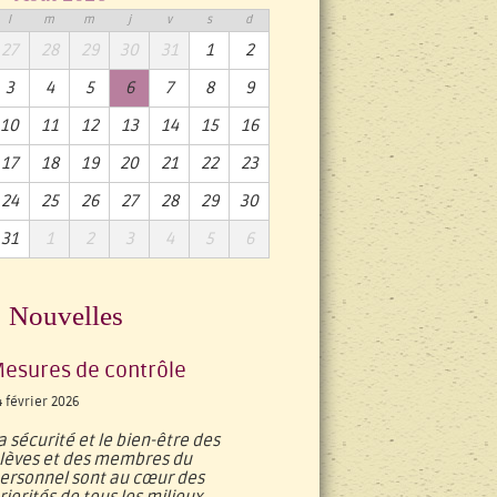
l
m
m
j
v
s
d
27
28
29
30
31
1
2
3
4
5
6
7
8
9
10
11
12
13
14
15
16
17
18
19
20
21
22
23
24
25
26
27
28
29
30
31
1
2
3
4
5
6
Nouvelles
esures de contrôle
4 février 2026
a sécurité et le bien-être des
lèves et des membres du
ersonnel sont au cœur des