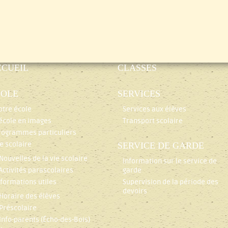
CCUEIL
CLASSES
COLE
SERVICES
otre école
Services aux élèves
’école en images
Transport scolaire
rogrammes particuliers
ie scolaire
SERVICE DE GARDE
Nouvelles de la vie scolaire
Information sur le service de
Activités parascolaires
garde
nformations utiles
Supervision de la période des
devoirs
Horaire des élèves
Préscolaire
Info-parents (Écho-des-Bois)