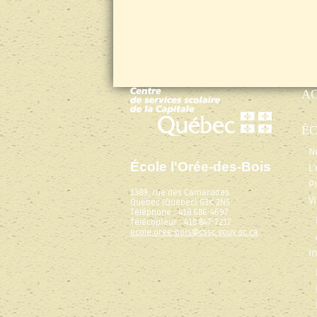
A
É
N
École l'Orée-des-Bois
L
P
1389, rue des Camarades
V
Québec (Québec) G3K 2N5
Téléphone : 418 686-4697
Télécopieur : 418 847-7217
ecole.oree-bois@cssc.gouv.qc.ca
I