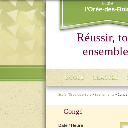
École
l'Orée-des-Boi
Réussir, t
ensemble
ÉCOLE
CLASSES
École l'Orée-des-Bois
»
Évènements
»
Congé
Congé
Date / Heure