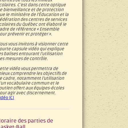
riorités de tous les milieux
colaires. C’est dans cette optique
e bienveillance et de protection
ue le ministère de l’Éducation et la
édération des centres de services
colaires du Québec ont élaboré le
adre de référence « Ensemble
our prévenir et protéger ».
ous vous invitons à visionner cette
ourte capsule vidéo qui explique
es balises entourant l’utilisation
es mesures de contrôle.
ette vidéo vous permettra de
ieux comprendre les objectifs de
e cadre, notamment l’utilisation
’un vocabulaire commun et le
outien offert aux équipes-écoles
our agir avec discernement.
idéo ICI
oraire des parties de
asket-Ball