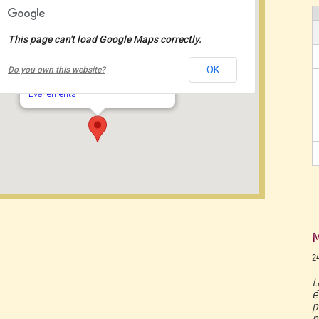
This page can't load Google Maps correctly.
École À l'Orée-des-Bois
OK
Do you own this website?
1389, des Camarades - Québec
Événements
M
2
L
é
p