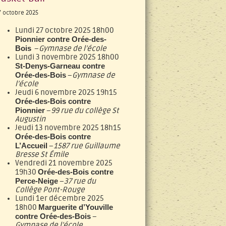
7 octobre 2025
Lundi 27 octobre 2025 18h00
Pionnier contre Orée-des-
Bois
–
Gymnase de l’école
Lundi 3 novembre 2025 18h00
St-Denys-Garneau contre
Orée-des-Bois
–
Gymnase de
l’école
Jeudi 6 novembre 2025 19h15
Orée-des-Bois contre
Pionnier
–
99 rue du collège St
Augustin
Jeudi 13 novembre 2025 18h15
Orée-des-Bois contre
L’Accueil
–
1587 rue Guillaume
Bresse St Émile
Vendredi 21 novembre 2025
Orée-des-Bois contre
19h30
Perce-Neige
–
37 rue du
Collège Pont-Rouge
Lundi 1er décembre 2025
Marguerite d’Youville
18h00
contre Orée-des-Bois
–
Gymnase de l’école