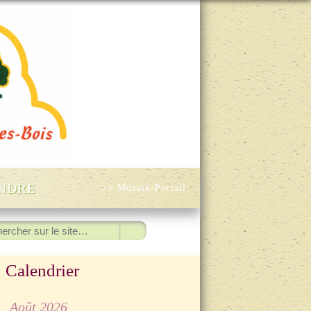
INDRE
>> Mozaïk-Portail
hercher
Calendrier
◀
Août 2026
▷