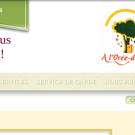
s
ous
!
SERVICES
SERVICE DE GARDE
NOUS JO
Rec
: