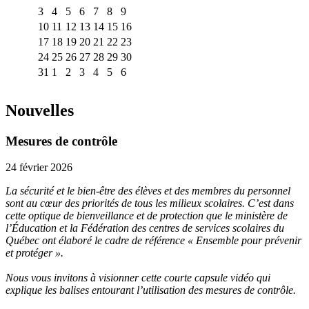
3
4
5
6
7
8
9
10
11
12
13
14
15
16
17
18
19
20
21
22
23
24
25
26
27
28
29
30
31
1
2
3
4
5
6
Nouvelles
Mesures de contrôle
24 février 2026
La sécurité et le bien-être des élèves et des membres du personnel
sont au cœur des priorités de tous les milieux scolaires. C’est dans
cette optique de bienveillance et de protection que le ministère de
l’Éducation et la Fédération des centres de services scolaires du
Québec ont élaboré le cadre de référence « Ensemble pour prévenir
et protéger ».
Nous vous invitons à visionner cette courte capsule vidéo qui
explique les balises entourant l’utilisation des mesures de contrôle.