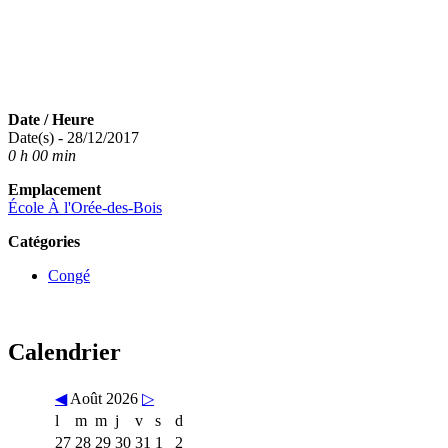
Date / Heure
Date(s) - 28/12/2017
0 h 00 min
Emplacement
École À l'Orée-des-Bois
Catégories
Congé
Calendrier
◀
Août 2026
▷
l
m
m
j
v
s
d
27
28
29
30
31
1
2