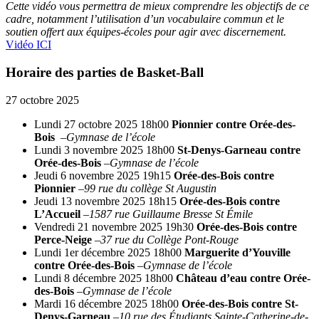
Cette vidéo vous permettra de mieux comprendre les objectifs de ce
cadre, notamment l’utilisation d’un vocabulaire commun et le
soutien offert aux équipes-écoles pour agir avec discernement.
Vidéo ICI
Horaire des parties de Basket-Ball
27 octobre 2025
Lundi 27 octobre 2025 18h00
Pionnier contre Orée-des-
Bois
–
Gymnase de l’école
Lundi 3 novembre 2025 18h00
St-Denys-Garneau contre
Orée-des-Bois
–
Gymnase de l’école
Jeudi 6 novembre 2025 19h15
Orée-des-Bois contre
Pionnier
–
99 rue du collège St Augustin
Jeudi 13 novembre 2025 18h15
Orée-des-Bois contre
L’Accueil
–
1587 rue Guillaume Bresse St Émile
Vendredi 21 novembre 2025 19h30
Orée-des-Bois contre
Perce-Neige
–
37 rue du Collège Pont-Rouge
Lundi 1er décembre 2025 18h00
Marguerite d’Youville
contre Orée-des-Bois
–
Gymnase de l’école
Lundi 8 décembre 2025 18h00
Château d’eau contre Orée-
des-Bois
–
Gymnase de l’école
Mardi 16 décembre 2025 18h00
Orée-des-Bois contre St-
Denys-Garneau
–
10 rue des Étudiants Sainte-Catherine-de-