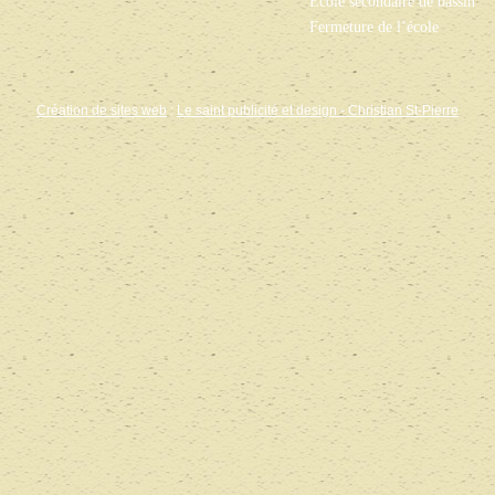
École secondaire de bassin
Fermeture de l’école
Création de sites web
:
Le saint publicité et design
- Christian St-Pierre